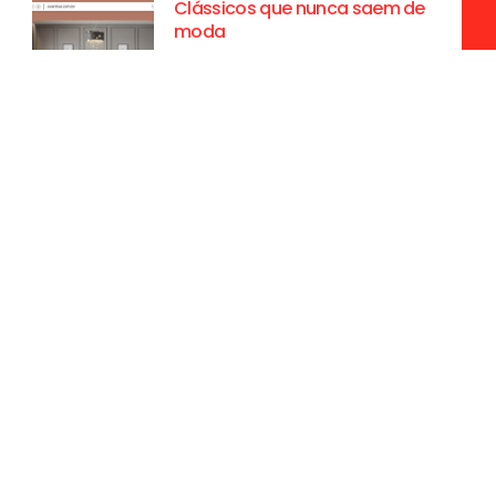
Clássicos que nunca saem de
moda
A iluminação desempenha um papel
essencial na criação de ambientes
acolhedores, sofisticados e funcionais.
Alguns produtos são verdadeiros
clássicos e atravessam o tempo sem
perder o
Iluminação em Ambientes
Hospitalares e de Saúde: O Que
Considerar?
A iluminação em ambientes
hospitalares e de saúde desempenha
um papel crucial na promoção do
bem-estar dos pacientes e na
eficiência do trabalho dos profissionais
de