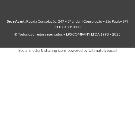
Sede Avant:
Rua da Consolação, 247 – 3º andar | Consolação – São Paulo- SP |
CEP 01301-000
© Todos os direitos reservados – LPS COMPANY LTDA 1998 – 2025
Social media & sharing icons powered by
UltimatelySocial