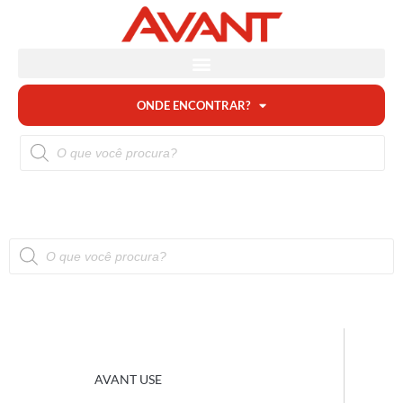
ONDE ENCONTRAR?
AVANT USE