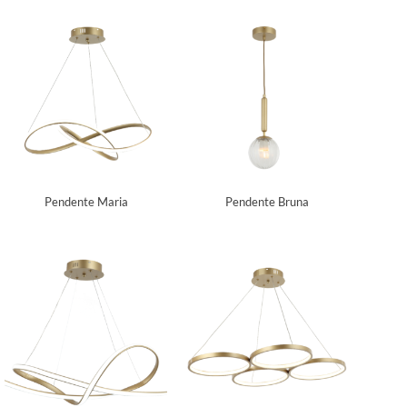
Pendente Maria
Pendente Bruna