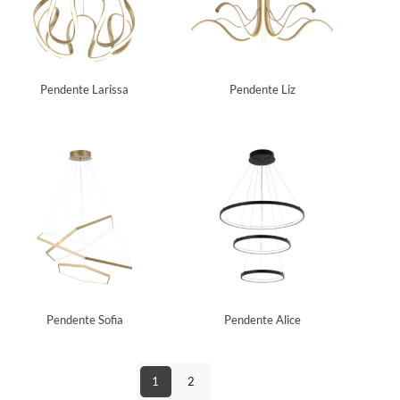
Pendente Larissa
Pendente Liz
Pendente Sofia
Pendente Alice
1
2