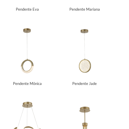
Pendente Eva
Pendente Mariana
Pendente Mônica
Pendente Jade