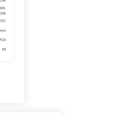
10W
00K,
00K
VDC
Anos
IP20
98