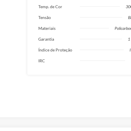
Temp. de Cor
30
Tensão
B
Materiais
Policarbo
Garantia
1
Índice de Proteção
IRC