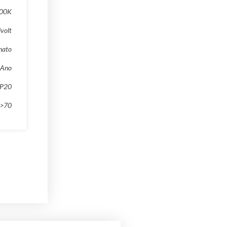
00K
ivolt
nato
 Ano
IP20
>70