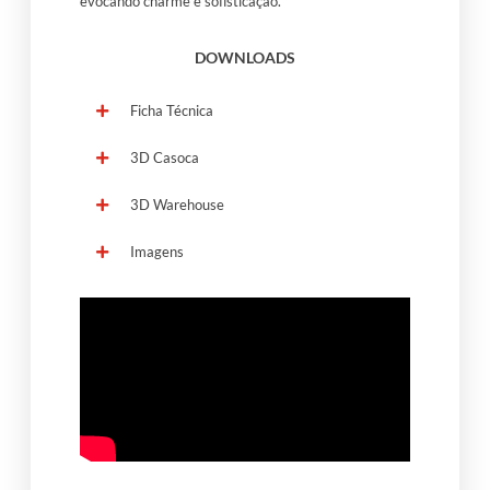
evocando charme e sofisticação.
DOWNLOADS
Ficha Técnica
3D Casoca
3D Warehouse
Imagens