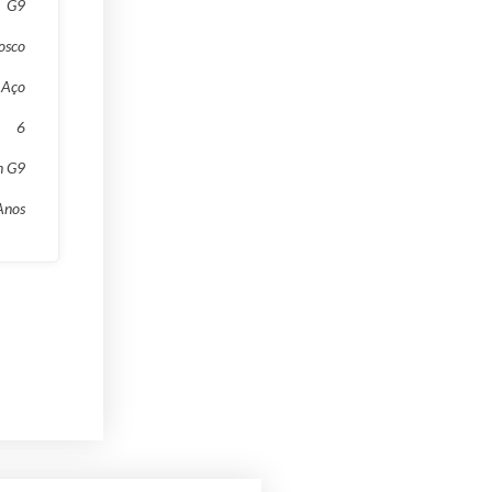
G9
osco
Aço
6
n G9
Anos