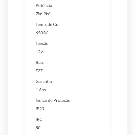
Potência
7W, 9W
Temp. de Cor
6500K
Tensão
12V
Base
E27
Garantia
1 Ano
Índice de Proteção
IP20
IRC
80