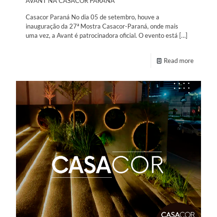
AVANT NA CASACOR PARANÁ
Casacor Paraná No dia 05 de setembro, houve a
inauguração da 27ª Mostra Casacor-Paraná, onde mais
uma vez, a Avant é patrocinadora oficial. O evento está
[…]
Read more