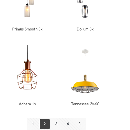
Primus Smooth 3x
Dolium 3x
Adhara 1x
Tennessee Ø460
1
2
3
4
5