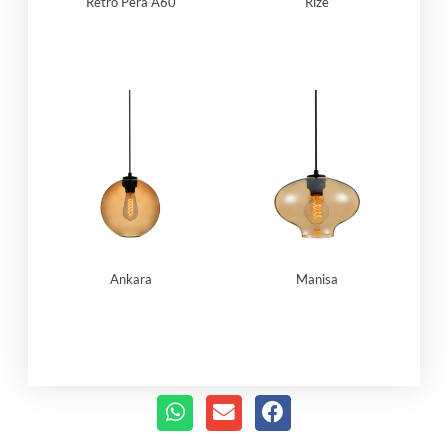
Retrô Pera A60
Rize
Ankara
Manisa