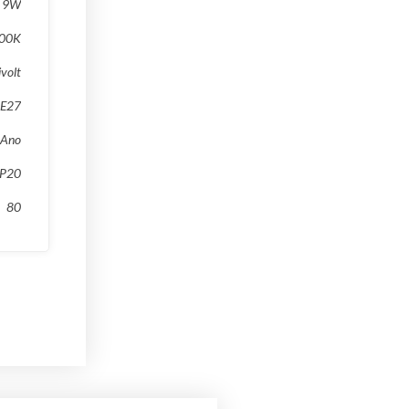
9W
500K
ivolt
E27
 Ano
IP20
80