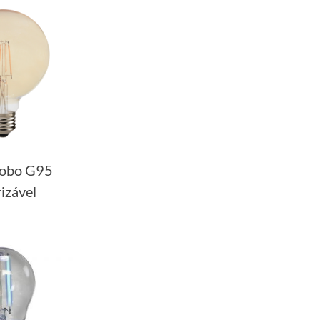
lobo G95
izável