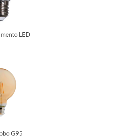
lamento LED
lobo G95