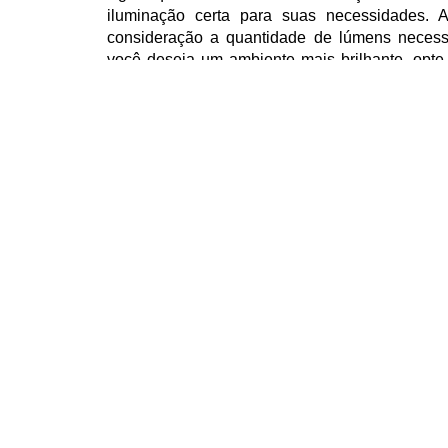
iluminação certa para suas necessidades.
consideração a quantidade de lúmens necess
você deseja um ambiente mais brilhante, opt
Para uma iluminação mais suave, escolha uma
Além disso, é importante pensar na eficiência
escolha excelente nesse aspecto, pois forn
baixo consumo de energia em watts. Com as
ambiente bem iluminado e, ao mesmo tempo, ec
Conclusão
Lúmens e watts são duas medidas cruciais a
para iluminar seu espaço. Enquanto os lúme
nossos olhos, os watts indicam a quantidade
Com a tecnologia em constante evolução, é poss
eficiente em termos energéticos com lâmpadas
lâmpadas LED. Ao considerar a quantidade 
energética, você poderá escolher a iluminação i