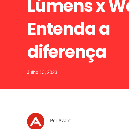
Lúmens x Wa
Entenda a
diferença
Julho 13, 2023
Por Avant