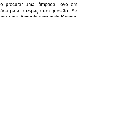
 Ao procurar uma lâmpada, leve em
ária para o espaço em questão. Se
e por uma lâmpada com mais lúmens.
 lâmpada com menos lúmens.
 energética. As lâmpadas LED são uma
ecem um alto número de lúmens com
 lâmpadas LED, você pode obter um
onomizar na conta de energia.
o selecionar uma lâmpada adequada
ns medem o brilho percebido pelos
 de energia consumida pela lâmpada.
ível obter uma iluminação brilhante e
 de baixa potência em watts, como as
de lúmens desejada e a eficiência
deal para criar o ambiente perfeito em